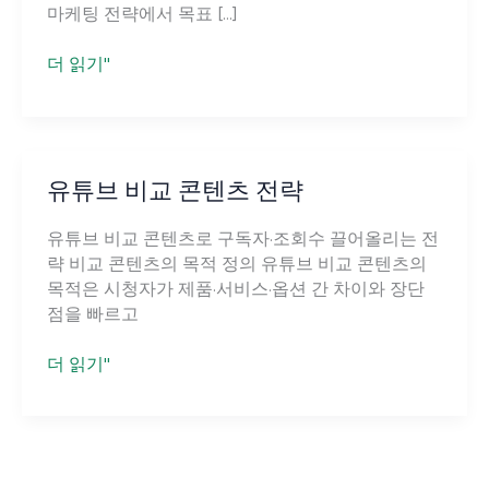
마케팅 전략에서 목표 […]
유
더 읽기"
튜
브
종
합
유튜브 비교 콘텐츠 전략
마
케
유튜브 비교 콘텐츠로 구독자·조회수 끌어올리는 전
팅
략 비교 콘텐츠의 목적 정의 유튜브 비교 콘텐츠의
전
목적은 시청자가 제품·서비스·옵션 간 차이와 장단
략
점을 빠르고
유
더 읽기"
튜
브
비
교
콘