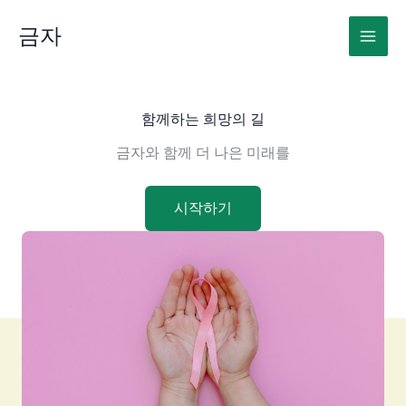
콘
텐
금자
츠
로
건
너
함께하는 희망의 길
뛰
금자와 함께 더 나은 미래를
기
시작하기